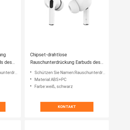
ung
Chipset-drahtlose
ds des
Rauschunterdrückung Earbuds des
Druck-Sensor-TWS Air3 JL
uetooth Earbuds
Schützen Sie Namen:Rauschunterdrückung drahtloses Bluetooth Earbuds
Material:ABS+PC
Farbe:weiß, schwarz
KONTAKT