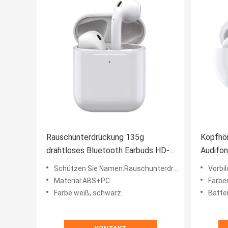
Rauschunterdrückung 135g
Kopfhör
drahtloses Bluetooth Earbuds HD-
Audifon
Stereolithographie Airpods 2
Rausch
Schützen Sie Namen:Rauschunterdrückung drahtloses Bluetooth Earbuds
Vorbildl
drahtlo
Material:ABS+PC
Farbe
Earbud
Farbe:weiß, schwarz
Batte