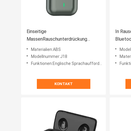
Einseitige
In Raus
MassenRauschunterdrückung
Bluetoo
drahtloses Bluetooth Earbuds TWS
Headph
Materialien:ABS
Mode
J18
Modellnummer:J18
Mater
Funktionen:Englische Sprachaufforderung, antwortender Telefonanruf, Liedschalter, Stützmusik, Sprachsteuerung
Funktionen:Englisc
KONTAKT