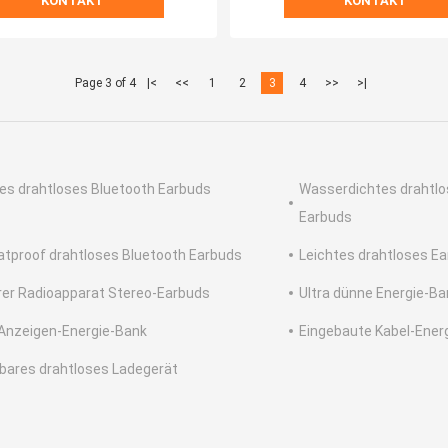
KONTAKT
KONTAKT
Page 3 of 4
|<
<<
1
2
3
4
>>
>|
nes drahtloses Bluetooth Earbuds
Wasserdichtes drahtlo
Earbuds
tproof drahtloses Bluetooth Earbuds
Leichtes drahtloses E
er Radioapparat Stereo-Earbuds
Ultra dünne Energie-Ba
Anzeigen-Energie-Bank
Eingebaute Kabel-Ener
bares drahtloses Ladegerät