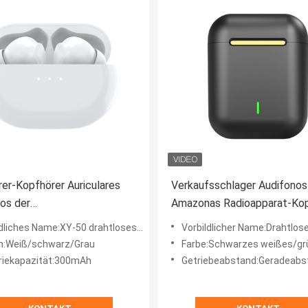
er-Kopfhörer Auriculares
Verkaufsschlager Audifonos
os der
Amazonas Radioapparat-Kop
unterdrückungs-XY-50
2021 BTs 5,0 Earbuds J18 T
iches Name:XY-50 drahtloses Bluetooth Earbudz
Vorbildlicher Name:Drahtloser Kopf
ser drahtloser Kopfhörer
der Ohr-Universalität freihä
n:Weiß/schwarz/Grau
Farbe:Schwarzes weißes/gr
s
OEM/ODM
riekapazität:300mAh
Getriebeabstand:Geradeabstand im Freien 