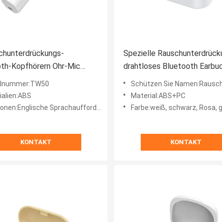
chunterdrückungs-
Spezielle Rauschunterdrück
th-Kopfhörern Ohr-Mic
drahtloses Bluetooth Earbu
ones TW50
Form-V5.0 TW70
llnummer:TW50
Schützen Sie Namen:Rauschunterdrückung drahtloses Bl
ialien:ABS
Material:ABS+PC
he Sprachaufforderung, antwortender Telefonanruf, Liedschalter, Stützmusik, Sprachsteuerung
Farbe:weiß, schwarz, Rosa, 
KONTAKT
KONTAKT