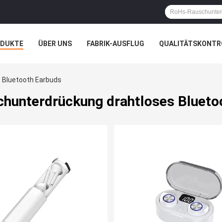
ODUKTE
ÜBER UNS
FABRIK-AUSFLUG
QUALITÄTSKONTR
N
FÄLLE
 Bluetooth Earbuds
chunterdrückung drahtloses Blueto