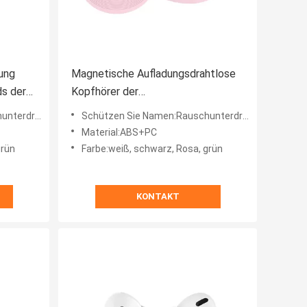
ung
Magnetische Aufladungsdrahtlose
ds der
Kopfhörer der
Rauschunterdrückungs-40mAh
uetooth Earbuds
Schützen Sie Namen:Rauschunterdrückung drahtloses Bluetooth Earbuds
Material:ABS+PC
grün
Farbe:weiß, schwarz, Rosa, grün
KONTAKT