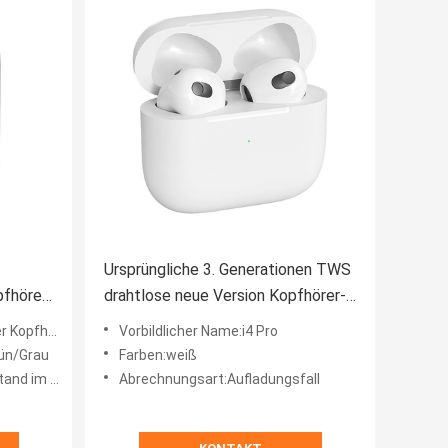
Ursprüngliche 3. Generationen TWS
fhörer
drahtlose neue Version Kopfhörer-
ws in
Audiokopfhörer GPSs Earbuds Luft-
hörer J18
Vorbildlicher Name:i4 Pro
ndiges
Pro3 4 Kopfhörer
ün/Grau
Farben:weiß
10-15 Meter
Abrechnungsart:Aufladungsfall