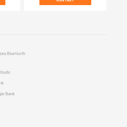
KONTAKT
ses Bluetooth
arbuds
nk
gie-Bank