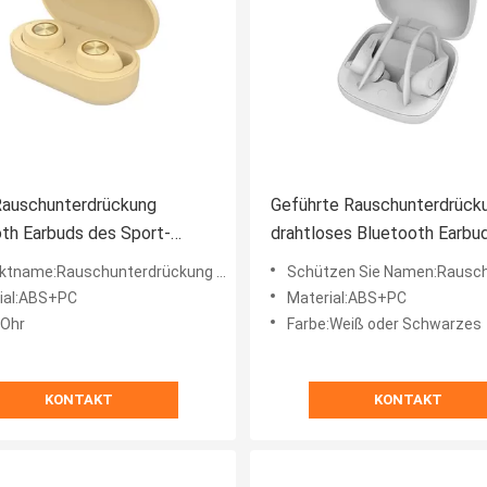
Rauschunterdrückung
Geführte Rauschunterdrück
th Earbuds des Sport-
drahtloses Bluetooth Earbu
Anzeigen-Sport-BT5.0
me:Rauschunterdrückung drahtloses Bluetooth Earbuds
Schützen Sie Namen:Rauschunterdrückung drahtloses Bl
ial:ABS+PC
Material:ABS+PC
-Ohr
Farbe:Weiß oder Schwarzes
KONTAKT
KONTAKT