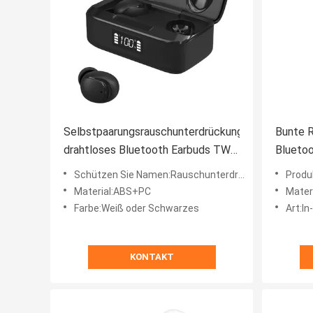
Selbstpaarungsrauschunterdrückung
Bunte 
drahtloses Bluetooth Earbuds TWS
Bluetoo
FCC RoHs
TW60
Schützen Sie Namen:Rauschunterdrückung drahtloses Bluetooth Earbuds
Produktna
Material:ABS+PC
Mater
Farbe:Weiß oder Schwarzes
Art:In
KONTAKT