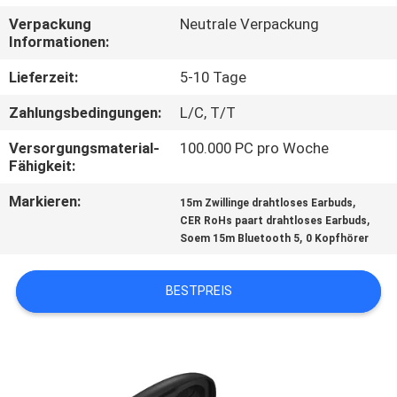
Verpackung
Neutrale Verpackung
TRETEN
Informationen:
SIE
Lieferzeit:
5-10 Tage
MIT
Zahlungsbedingungen:
L/C, T/T
UNS
Versorgungsmaterial-
100.000 PC pro Woche
IN
Fähigkeit:
VERBINDUNG
Markieren:
,
15m Zwillinge drahtloses Earbuds
,
CER RoHs paart drahtloses Earbuds
,
Soem 15m Bluetooth 5
0 Kopfhörer
NACHRICHTEN
BESTPREIS
FÄLLE
SITEMAP