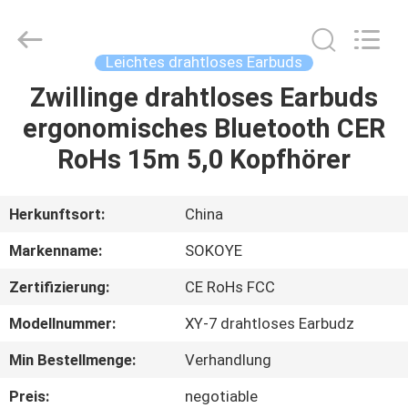
2026
SoKe
Electronic
Co.,Ltd.
All
Leichtes drahtloses Earbuds
Rights
Reserved.
Zwillinge drahtloses Earbuds
HAUS
ergonomisches Bluetooth CER
PRODUKTE
RoHs 15m 5,0 Kopfhörer
ÜBER
Herkunftsort:
China
UNS
Markenname:
SOKOYE
Zertifizierung:
CE RoHs FCC
FABRIK-
Modellnummer:
XY-7 drahtloses Earbudz
AUSFLUG
Min Bestellmenge:
Verhandlung
QUALITÄTSKONTROLLE
Preis:
negotiable