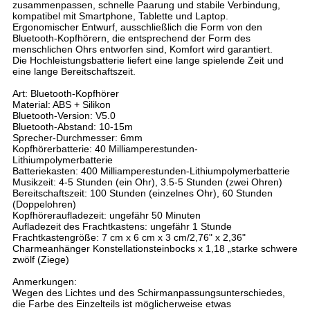
zusammenpassen, schnelle Paarung und stabile Verbindung,
kompatibel mit Smartphone, Tablette und Laptop.
Ergonomischer Entwurf, ausschließlich die Form von den
Bluetooth-Kopfhörern, die entsprechend der Form des
menschlichen Ohrs entworfen sind, Komfort wird garantiert.
Die Hochleistungsbatterie liefert eine lange spielende Zeit und
eine lange Bereitschaftszeit.
Art: Bluetooth-Kopfhörer
Material: ABS + Silikon
Bluetooth-Version: V5.0
Bluetooth-Abstand: 10-15m
Sprecher-Durchmesser: 6mm
Kopfhörerbatterie: 40 Milliamperestunden-
Lithiumpolymerbatterie
Batteriekasten: 400 Milliamperestunden-Lithiumpolymerbatterie
Musikzeit: 4-5 Stunden (ein Ohr), 3.5-5 Stunden (zwei Ohren)
Bereitschaftszeit: 100 Stunden (einzelnes Ohr), 60 Stunden
(Doppelohren)
Kopfhöreraufladezeit: ungefähr 50 Minuten
Aufladezeit des Frachtkastens: ungefähr 1 Stunde
Frachtkastengröße: 7 cm x 6 cm x 3 cm/2,76" x 2,36"
Charmeanhänger Konstellationsteinbocks x 1,18 „starke schwere
zwölf (Ziege)
Anmerkungen:
Wegen des Lichtes und des Schirmanpassungsunterschiedes,
die Farbe des Einzelteils ist möglicherweise etwas