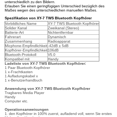
unterschiedlich zu den Bildern.
Erlauben Sie einen geringfügigen Unterschied bezüglich des
Maßes wegen des unterschiedlichen manuellen Maßes.
Spezifikation von XY-7 TWS Bluetooth Kopfhörer
Vorbildliches Name
XY-7 TWS Bluetooth Kopfhörer
Solider Kanal
Zweikanal (Stereo)
Batterie-Art
Nichtentfernbar
Fahrerart
Dynamisch
Zusammenhang
Radioapparat
Micphone-Empfindlichkeit
-42dB ± 5dB
Kopfhörer-Empfindlichkeit
106dB
Bluetooth-Protokoll
V5.0
Kompatibel mit
Handy
Ladeliste von XY-7 TWS Bluetooth Kopfhörer:
1 Paar Bluetooth-Kopfhörer
1 x-Frachtkasten
1 Aufladungskabel x
1 x-Benutzerhandbuch
Anwendung von XY-7 TWS Bluetooth Kopfhörer
Tragbares Media Player
Handy
Computer etc.
Operationsanweisungen
1. den Kopfhörer in 100% zuerst, aufladend voll, wenn Sie erstes