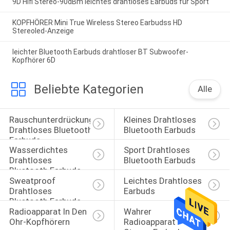
9D Hifi Stereo-90dBm leichtes drahtloses Earbuds für Sport
KOPFHÖRER Mini True Wireless Stereo Earbudss HD
Stereoled-Anzeige
leichter Bluetooth Earbuds drahtloser BT Subwoofer-
Kopfhörer 6D
Beliebte Kategorien
Alle
Rauschunterdrückung 
Kleines Drahtloses 
Drahtloses Bluetooth 
Bluetooth Earbuds
Earbuds
Wasserdichtes 
Sport Drahtloses 
Drahtloses 
Bluetooth Earbuds
Bluetooth Earbuds
Sweatproof 
Leichtes Drahtloses 
Drahtloses 
Earbuds
Bluetooth Earbuds
Radioapparat In Den 
Wahrer 
Ohr-Kopfhörern
Radioapparat 