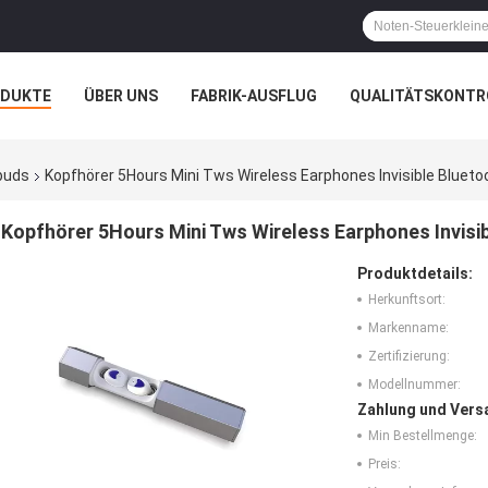
ODUKTE
ÜBER UNS
FABRIK-AUSFLUG
QUALITÄTSKONTR
N
FÄLLE
rbuds
Kopfhörer 5Hours Mini Tws Wireless Earphones Invisible Blueto
Kopfhörer 5Hours Mini Tws Wireless Earphones Invisib
Produktdetails:
Herkunftsort:
Markenname:
Zertifizierung:
Modellnummer:
Zahlung und Vers
Min Bestellmenge:
Preis: