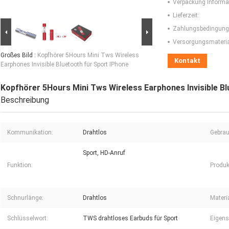
Verpackung Informa
Lieferzeit:
Zahlungsbedingung
Versorgungsmaterial
Großes Bild :
Kopfhörer 5Hours Mini Tws Wireless
Kontakt
Earphones Invisible Bluetooth für Sport IPhone
Kopfhörer 5Hours Mini Tws Wireless Earphones Invisible Bl
Beschreibung
Kommunikation:
Drahtlos
Gebrau
Sport, HD-Anruf
Funktion:
Produk
Schnurlänge:
Drahtlos
Materia
Schlüsselwort:
TWS drahtloses Earbuds für Sport
Eigens