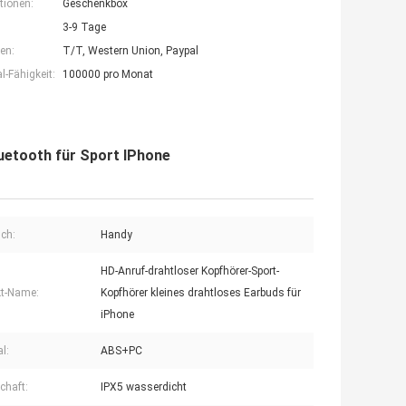
tionen:
Geschenkbox
3-9 Tage
en:
T/T, Western Union, Paypal
-Fähigkeit:
100000 pro Monat
uetooth für Sport IPhone
ch:
Handy
HD-Anruf-drahtloser Kopfhörer-Sport-
t-Name:
Kopfhörer kleines drahtloses Earbuds für
iPhone
l:
ABS+PC
chaft:
IPX5 wasserdicht