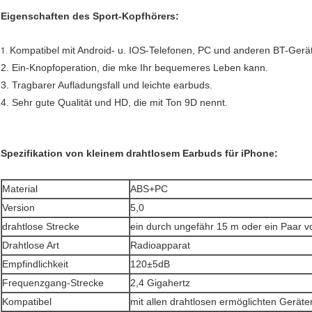
Eigenschaften des Sport-Kopfhörers:
Kompatibel mit Android- u. IOS-Telefonen, PC und anderen BT-Gerä
1.
2. Ein-Knopfoperation, die mke Ihr bequemeres Leben kann.
3. Tragbarer Aufladungsfall und leichte earbuds.
4. Sehr gute Qualität und HD, die mit Ton 9D nennt.
Spezifikation von kleinem drahtlosem Earbuds für iPhone:
Material
ABS+PC
Version
5,0
drahtlose Strecke
ein durch ungefähr 15 m oder ein Paar 
Drahtlose Art
Radioapparat
Empfindlichkeit
120±5dB
Frequenzgang-Strecke
2,4 Gigahertz
Kompatibel
mit allen drahtlosen ermöglichten Geräte