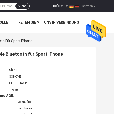
Referenzen
Suche
|
German
OLLE
TRETEN SIE MIT UNS IN VERBINDUNG
oth Für Sport IPhone
le Bluetooth für Sport IPhone
China
SOKOYE
CE FCC RoHs
TW30
and AGB:
verkäuflich
negotiable