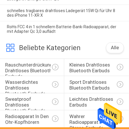
schnelles tragbares drahtloses Ladegerät 15W Qi für Uhr 8
des iPhone 11-XR X
RoHs FCC 4 in 1 schnellem Batterie-Bank-Radioapparat, der
mit Adapter Qc 3,0 auflädt
Beliebte Kategorien
Alle
Rauschunterdrückung 
Kleines Drahtloses 
Drahtloses Bluetooth 
Bluetooth Earbuds
Earbuds
Wasserdichtes 
Sport Drahtloses 
Drahtloses 
Bluetooth Earbuds
Bluetooth Earbuds
Sweatproof 
Leichtes Drahtloses 
Drahtloses 
Earbuds
Bluetooth Earbuds
Radioapparat In Den 
Wahrer 
Ohr-Kopfhörern
Radioapparat 
Stereo-Earbuds