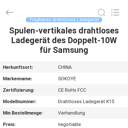
2026
SoKe
Electronic
Co.,Ltd.
All
Tragbares drahtloses Ladegerät
Rights
Reserved.
Spulen-vertikales drahtloses
HAUS
Ladegerät des Doppelt-10W
PRODUKTE
für Samsung
ÜBER
Herkunftsort:
CHINA
UNS
Markenname:
SOKOYE
Zertifizierung:
CE RoHs FCC
FABRIK-
Modellnummer:
Drahtloses Ladegerät K15
AUSFLUG
Min Bestellmenge:
Verhandlung
QUALITÄTSKONTROLLE
Preis:
negotiable