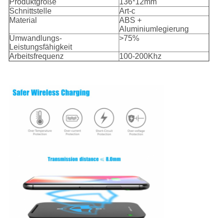
Produktgröße
136*12mm
Schnittstelle
Art-c
Material
ABS +
Aluminiumlegierung
Umwandlungs-
>75%
Leistungsfähigkeit
Arbeitsfrequenz
100-200Khz