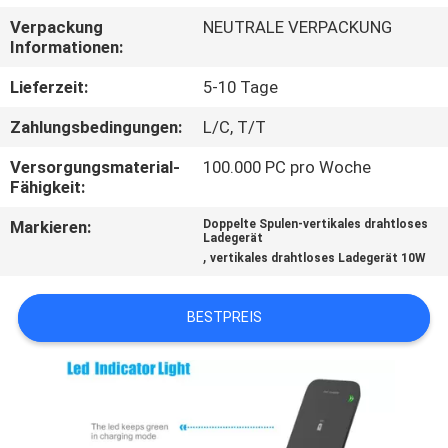
Verpackung
NEUTRALE VERPACKUNG
TRETEN
Informationen:
SIE
Lieferzeit:
5-10 Tage
MIT
Zahlungsbedingungen:
L/C, T/T
UNS
Versorgungsmaterial-
100.000 PC pro Woche
IN
Fähigkeit:
VERBINDUNG
Markieren:
Doppelte Spulen-vertikales drahtloses
Ladegerät
,
vertikales drahtloses Ladegerät 10W
NACHRICHTEN
BESTPREIS
FÄLLE
SITEMAP