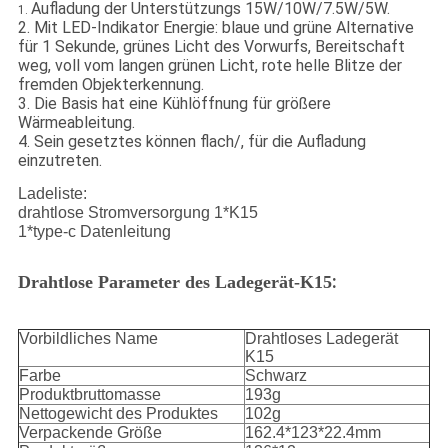
Aufladung der Unterstützungs 15W/10W/7.5W/5W.
1.
2. Mit LED-Indikator Energie: blaue und grüne Alternative
für 1 Sekunde, grünes Licht des Vorwurfs, Bereitschaft
weg, voll vom langen grünen Licht, rote helle Blitze der
fremden Objekterkennung.
3. Die Basis hat eine Kühlöffnung für größere
Wärmeableitung.
4. Sein gesetztes können flach/, für die Aufladung
einzutreten.
Ladeliste:
drahtlose Stromversorgung 1*K15
1*type-c Datenleitung
:
Drahtlose Parameter des Ladegerät-K15
Vorbildliches Name
Drahtloses Ladegerät
K15
Farbe
Schwarz
Produktbruttomasse
193g
Nettogewicht des Produktes
102g
Verpackende Größe
162.4*123*22.4mm