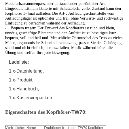
Modefarbzusammenpassender auftauchender persönlicher Art.
Eingebaute Lithium-Batterie mit Schutzblech, voller Zustand kann den
Kopfhörer 3-4mal aufladen. Die Art-c Aufladungsschnittstelle vom
Aufladungslager ist optionaler und frei, ohne Vorwärts- und rückwärtige
Einfügung zu betrachten während der Aufladung.
Bequem tragen: Der Entwurf des Kopfhörers ist rund und klein,
unnötig geschäftige Elemente und den Auftritt ist zu beseitigen kurz
bequem, voll und hell und. Menschliche Ohrmuschel des Tests zu vielen
Malen, ergonomische Seiteninohrabnutzung; passen Sie den Gehörgang;
stabil und nicht einfach, herauszufallen; Musik während hören die
Übung und treffen Ihre jede Bewegung.
Ladeliste:
1 x-Datenleitung,
1 x-Produkt,
1 x-Handbuch,
1 x-Kastenverpacken
:
Eigenschaften
des Kopfhörer-
TW70
Vorbildliches Name
Drahtloser bluetooth TW70 Kopfhörer