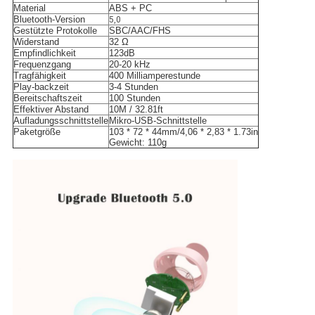
Material
ABS + PC
Bluetooth-Version
5,0
Gestützte Protokolle
SBC/AAC/FHS
Widerstand
32 Ω
Empfindlichkeit
123dB
Frequenzgang
20-20 kHz
Tragfähigkeit
400 Milliamperestunde
Play-backzeit
3-4 Stunden
Bereitschaftszeit
100 Stunden
Effektiver Abstand
10M / 32.81ft
Aufladungsschnittstelle
Mikro-USB-Schnittstelle
Paketgröße
103 * 72 * 44mm/4,06 * 2,83 * 1.73in
Gewicht: 110g