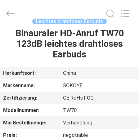
2026
SoKe
Electronic
Co.,Ltd.
All
Leichtes drahtloses Earbuds
Rights
Reserved.
Binauraler HD-Anruf TW70
HAUS
123dB leichtes drahtloses
PRODUKTE
Earbuds
ÜBER
Herkunftsort:
China
UNS
Markenname:
SOKOYE
Zertifizierung:
CE RoHs FCC
FABRIK-
Modellnummer:
TW70
AUSFLUG
Min Bestellmenge:
Verhandlung
QUALITÄTSKONTROLLE
Preis:
negotiable