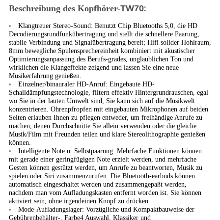
:
Beschreibung
des Kopfhörer-
TW70
Klangtreuer Stereo-Sound: Benutzt Chip Bluetooths 5,0, die HD
Decodierungsrundfunkübertragung und stellt die schnellere Paarung,
stabile Verbindung und Signalübertragung bereit; Hifi solider Hohlraum,
8mm bewegliche Spulensprechereinheit kombiniert mit akustischer
Optimierungsanpassung des Berufs-grades, unglaublichen Ton und
wirklichen die Klangeffekte zeigend und lassen Sie eine neue
Musikerfahrung genießen.
Einzelner/binauraler HD-Anruf: Eingebaute HD-
Schalldämpfungstechnologie, filtern effektiv Hintergrundrauschen, egal
wo Sie in der lauten Umwelt sind, Sie kann sich auf die Musikwelt
konzentrieren. Ohrenpfropfen mit eingebauten Mikrophonen auf beiden
Seiten erlauben Ihnen zu pflegen entweder, um freihändige Anrufe zu
machen, denen Durchschnitte Sie allein verwenden oder die gleiche
Musik/Film mit Freunden teilen und klare Stereolithographie genießen
können.
Intelligente Note u. Selbstpaarung: Mehrfache Funktionen können
mit gerade einer geringfügigen Note erzielt werden, und mehrfache
Gesten können gestützt werden, um Anrufe zu beantworten, Musik zu
spielen oder Siri zusammenzurufen. Die Bluetooth-earbuds können
automatisch eingeschaltet werden und zusammengepaßt werden,
nachdem man vom Aufladungskasten entfernt worden ist. Sie können
aktiviert sein, ohne irgendeinen Knopf zu drücken.
Mode-Aufladungslager: Vorzügliche und Kompaktbauweise der
Gebührenbehälter-, Farbe4 Auswahl, Klassiker und