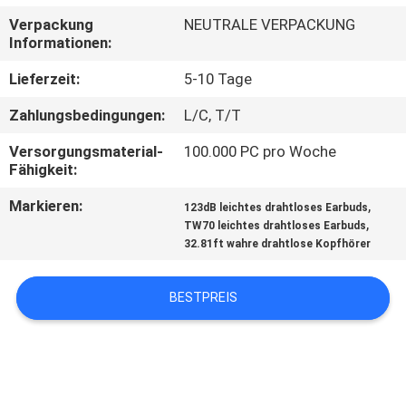
Verpackung
NEUTRALE VERPACKUNG
TRETEN
Informationen:
SIE
Lieferzeit:
5-10 Tage
MIT
Zahlungsbedingungen:
L/C, T/T
UNS
Versorgungsmaterial-
100.000 PC pro Woche
IN
Fähigkeit:
VERBINDUNG
Markieren:
,
123dB leichtes drahtloses Earbuds
,
TW70 leichtes drahtloses Earbuds
32.81ft wahre drahtlose Kopfhörer
NACHRICHTEN
BESTPREIS
FÄLLE
SITEMAP