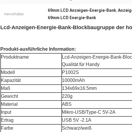
69mm LCD Anzeigen-Energie-Bank
Anzeig
,
Hervorheben:
69mm LCD Energie-Bank
Lcd-Anzeigen-Energie-Bank-Blockbaugruppe der hoh
Produkt-ausführliche Information:
Produktname
Lcd-Anzeigen-Energie-Bank-Blo
Qualität für Handy
Modell
P1002S
Kapazität
10000mAh
Maß
134x69x16.5mm
Gewicht
220g
Material
ABS
Input
Mikro-USB/Type-C 5V-2A
Ertrag
USB 5V -2.1A
Farbe
Schwarz/weiß