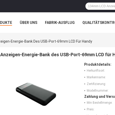
ODUKTE
ÜBER UNS
FABRIK-AUSFLUG
QUALITÄTSKONTR
N
FÄLLE
eigen-Energie-Bank Des USB-Port-69mm LCD Für Handy
Anzeigen-Energie-Bank des USB-Port-69mm LCD für 
Produktdetails:
Herkunftsort:
Markenname:
Zertifizierung:
Modellnummer:
Zahlung und Vers
Min Bestellmenge:
Preis: