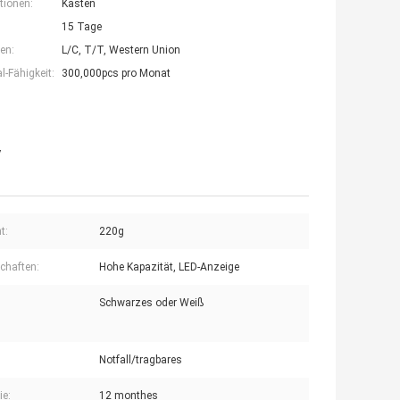
tionen:
Kasten
15 Tage
en:
L/C, T/T, Western Union
-Fähigkeit:
300,000pcs pro Monat
y
t:
220g
chaften:
Hohe Kapazität, LED-Anzeige
Schwarzes oder Weiß
Notfall/tragbares
ie:
12 monthes