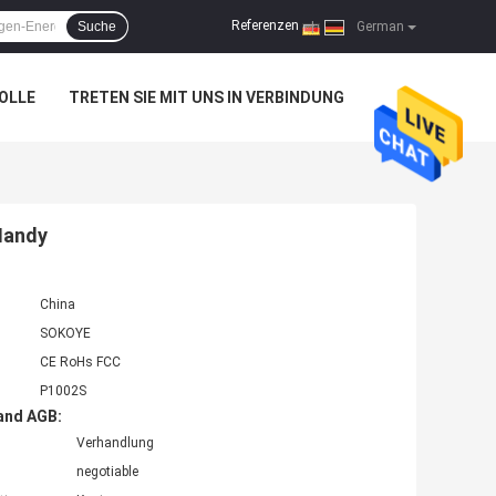
Referenzen
Suche
|
German
OLLE
TRETEN SIE MIT UNS IN VERBINDUNG
Handy
China
SOKOYE
CE RoHs FCC
P1002S
and AGB:
Verhandlung
negotiable