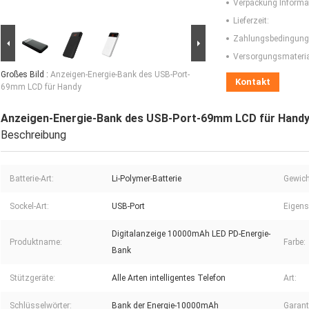
Verpackung Informa
Lieferzeit:
Zahlungsbedingung
Versorgungsmaterial
Großes Bild :
Anzeigen-Energie-Bank des USB-Port-
Kontakt
69mm LCD für Handy
Anzeigen-Energie-Bank des USB-Port-69mm LCD für Hand
Beschreibung
Batterie-Art:
Li-Polymer-Batterie
Gewich
Sockel-Art:
USB-Port
Eigens
Digitalanzeige 10000mAh LED PD-Energie-
Produktname:
Farbe:
Bank
Stützgeräte:
Alle Arten intelligentes Telefon
Art:
Schlüsselwörter:
Bank der Energie-10000mAh
Garant