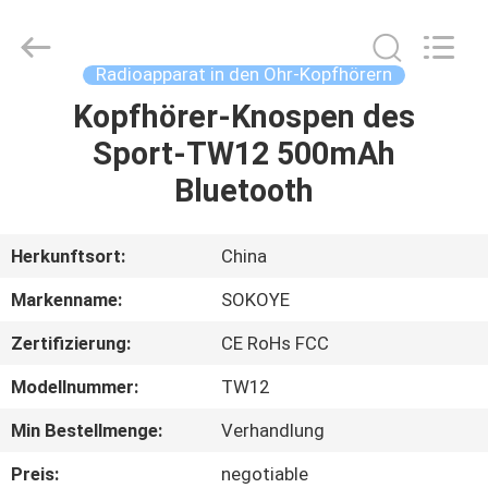
2026
SoKe
Electronic
Co.,Ltd.
All
Radioapparat in den Ohr-Kopfhörern
Rights
Reserved.
Kopfhörer-Knospen des
HAUS
Sport-TW12 500mAh
PRODUKTE
Bluetooth
ÜBER
Herkunftsort:
China
UNS
Markenname:
SOKOYE
Zertifizierung:
CE RoHs FCC
FABRIK-
Modellnummer:
TW12
AUSFLUG
Min Bestellmenge:
Verhandlung
QUALITÄTSKONTROLLE
Preis:
negotiable