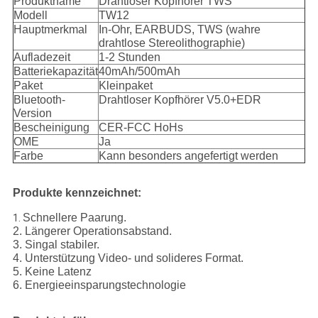
Produktname
Drahtloser Kopfhörer TWS
Modell
TW12
Hauptmerkmal
In-Ohr, EARBUDS, TWS (wahre
drahtlose Stereolithographie)
Aufladezeit
1-2 Stunden
Batteriekapazität
40mAh/500mAh
Paket
Kleinpaket
Bluetooth-
Drahtloser Kopfhörer V5.0+EDR
Version
Bescheinigung
CER-FCC HoHs
OME
Ja
Farbe
Kann besonders angefertigt werden
Produkte kennzeichnet:
Schnellere Paarung.
1.
2. Längerer Operationsabstand.
3. Singal stabiler.
4. Unterstützung Video- und solideres Format.
5. Keine Latenz
6. Energieeinsparungstechnologie