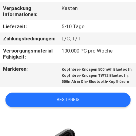
Verpackung
Kasten
TRETEN
Informationen:
SIE
Lieferzeit:
5-10 Tage
MIT
Zahlungsbedingungen:
L/C, T/T
UNS
Versorgungsmaterial-
100.000 PC pro Woche
IN
Fähigkeit:
VERBINDUNG
Markieren:
,
Kopfhörer-Knospen 500mAh Bluetooth
,
Kopfhörer-Knospen TW12 Bluetooth
500mAh in Ohr-Bluetooth-Kopfhörern
NACHRICHTEN
BESTPREIS
FÄLLE
SITEMAP