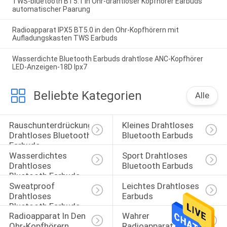
TWS-bluetooth BT5.1 in Ohr-drahtloser Kopfhörer Earbuds
automatischer Paarung
Radioapparat IPX5 BT5.0 in den Ohr-Kopfhörern mit
Aufladungskasten TWS Earbuds
Wasserdichte Bluetooth Earbuds drahtlose ANC-Kopfhörer
LED-Anzeigen-18D Ipx7
Beliebte Kategorien
Alle
Rauschunterdrückung 
Kleines Drahtloses 
Drahtloses Bluetooth 
Bluetooth Earbuds
Earbuds
Wasserdichtes 
Sport Drahtloses 
Drahtloses 
Bluetooth Earbuds
Bluetooth Earbuds
Sweatproof 
Leichtes Drahtloses 
Drahtloses 
Earbuds
Bluetooth Earbuds
Radioapparat In Den 
Wahrer 
Ohr-Kopfhörern
Radioapparat 