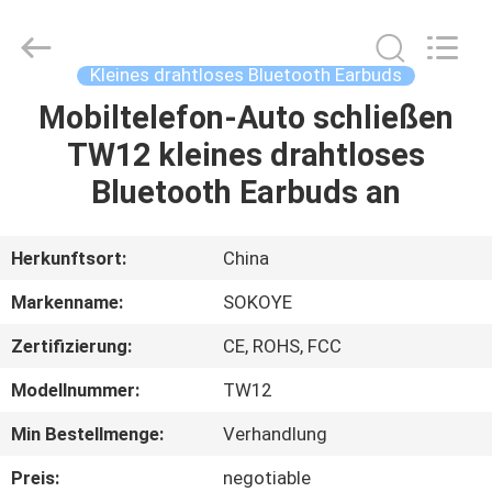
2026
SoKe
Electronic
Co.,Ltd.
All
Kleines drahtloses Bluetooth Earbuds
Rights
Reserved.
Mobiltelefon-Auto schließen
HAUS
TW12 kleines drahtloses
PRODUKTE
Bluetooth Earbuds an
ÜBER
Herkunftsort:
China
UNS
Markenname:
SOKOYE
Zertifizierung:
CE, ROHS, FCC
FABRIK-
Modellnummer:
TW12
AUSFLUG
Min Bestellmenge:
Verhandlung
QUALITÄTSKONTROLLE
Preis:
negotiable