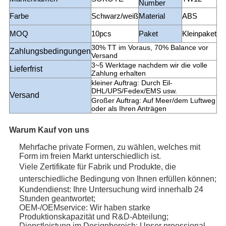
Number
Farbe
Schwarz/weiß
Material
ABS
MOQ
10pcs
Paket
Kleinpaket
30% TT im Voraus, 70% Balance vor
Zahlungsbedingungen
Versand
3~5 Werktage nachdem wir die volle
Lieferfrist
Zahlung erhalten
kleiner Auftrag: Durch Eil-
DHL/UPS/Fedex/EMS usw.
Versand
Großer Auftrag: Auf Meer/dem Luftweg
oder als Ihren Anträgen
Warum Kauf von uns
Mehrfache private Formen, zu wählen, welches mit
Form im freien Markt unterschiedlich ist.
Viele Zertifikate für Fabrik und Produkte, die
unterschiedliche Bedingung von Ihnen erfüllen können;
Kundendienst: Ihre Untersuchung wird innerhalb 24
Stunden geantwortet;
OEM-/OEMservice: Wir haben starke
Produktionskapazität und R&D-Abteilung;
Dienstleistung im Designbereich: Unser proessional