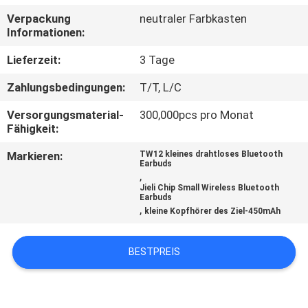
Verpackung
neutraler Farbkasten
TRETEN
Informationen:
SIE
Lieferzeit:
3 Tage
MIT
Zahlungsbedingungen:
T/T, L/C
UNS
Versorgungsmaterial-
300,000pcs pro Monat
IN
Fähigkeit:
VERBINDUNG
Markieren:
TW12 kleines drahtloses Bluetooth
Earbuds
,
NACHRICHTEN
Jieli Chip Small Wireless Bluetooth
Earbuds
,
kleine Kopfhörer des Ziel-450mAh
FÄLLE
BESTPREIS
SITEMAP